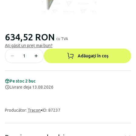
634,52 RON
cu TVA
Ați găsit un preț mai bun?
Adăugați în coș
Pe stoc 2 buc
Livrare deja 13.08.2026
Producător
:
Tracon
•
ID: 87237