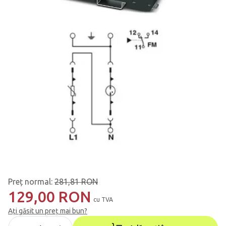
Preț normal
:
281,81 RON
129,00 RON
cu TVA
Ați găsit un preț mai bun?