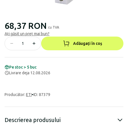
68,37 RON
cu TVA
Ați găsit un preț mai bun?
Adăugați în coș
Pe stoc > 5 buc
Livrare deja 12.08.2026
Producător
:
ETI
•
ID: 87379
Descrierea produsului