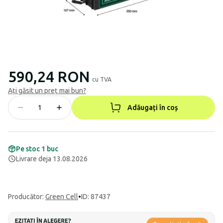
590,24 RON
cu TVA
Ați găsit un preț mai bun?
Adăugați în coș
Pe stoc 1 buc
Livrare deja 13.08.2026
Producător
:
Green Cell
•
ID: 87437