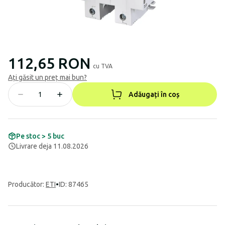
112,65 RON
cu TVA
Ați găsit un preț mai bun?
Adăugați în coș
Pe stoc > 5 buc
Livrare deja 11.08.2026
Producător
:
ETI
•
ID: 87465