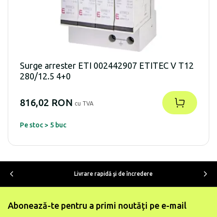
Surge arrester ETI 002442907 ETITEC V T12
280/12.5 4+0
816,02 RON
cu TVA
Pe stoc > 5 buc
Livrare rapidă şi de încredere
Abonează-te pentru a primi noutăți pe e-mail