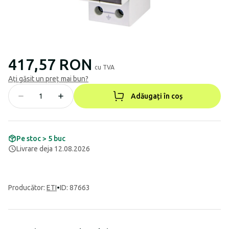
417,57 RON
cu TVA
Ați găsit un preț mai bun?
Adăugați în coș
Pe stoc > 5 buc
Livrare deja 12.08.2026
Producător
:
ETI
•
ID: 87663