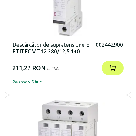
Descărcător de supratensiune ETI 002442900
ETITEC V T12 280/12,5 1+0
211,27 RON
cu TVA
Pe stoc > 5 buc