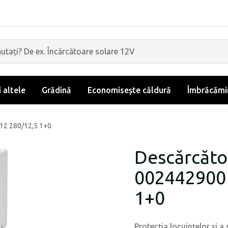
i altele
Grădină
Economisește căldură
Îmbrăcămin
12 280/12,5 1+0
Descărcăto
002442900 
1+0
Protecția locuințelor și a