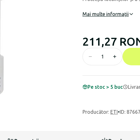
Mai multe informații
211,27 RO
Pe stoc > 5 buc
Livra
Producător
:
ETI
•
ID: 8766