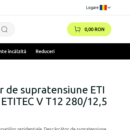
Logare
|
0,00 RON
te încălzită
Reduceri
r de supratensiune ETI
ETITEC V T12 280/12,5
 spațiilor rezidențiale. Descărcător de supratensiune.