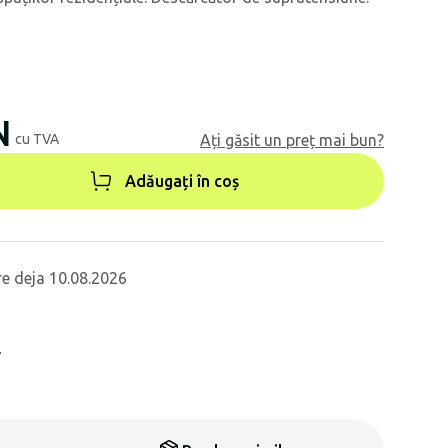
N
cu TVA
Ați găsit un preț mai bun?
Adăugați în coș
re deja 10.08.2026
7