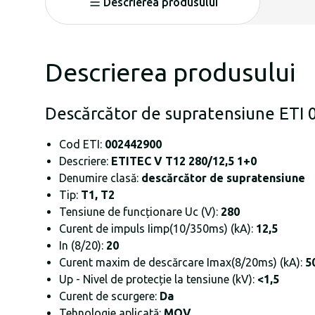
Descrierea produsului
Descrierea produsului
Descărcător de supratensiune ETI
Cod ETI:
002442900
Descriere:
ETITEC V T12 280/12,5 1+0
Denumire clasă:
descărcător de supratensiune
Tip:
T1, T2
Tensiune de funcționare Uc (V):
280
Curent de impuls Iimp(10/350ms) (kA):
12,5
In (8/20):
20
Curent maxim de descărcare Imax(8/20ms) (kA):
5
Up - Nivel de protecție la tensiune (kV):
<1,5
Curent de scurgere:
Da
Tehnologie aplicată:
MOV