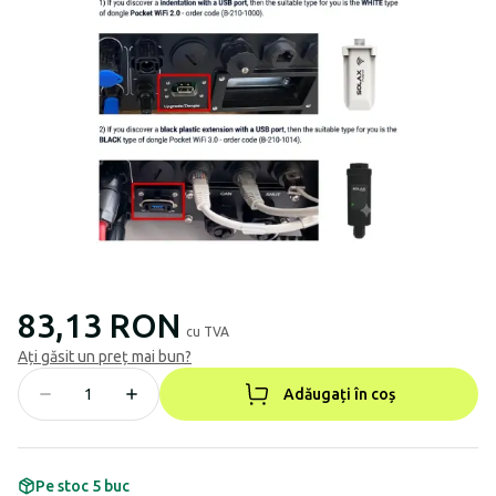
83,13 RON
cu TVA
Ați găsit un preț mai bun?
Adăugați în coș
Pe stoc 5 buc