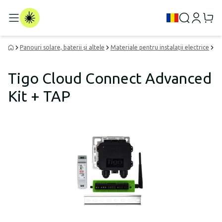
Panouri solare, baterii și altele
Materiale pentru instalații electrice
Di
Tigo Cloud Connect Advanced
Kit + TAP