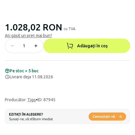
1.028,02 RON
cu TVA
Ați găsit un preț mai bun?
Adăugați în coș
Pe stoc > 5 buc
Livrare deja 11.08.2026
Producător
:
Tigo
•
ID: 87945