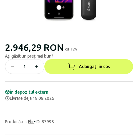
2.946,29 RON
cu TVA
Ați găsit un preț mai bun?
Adăugați în coș
În depozitul extern
Livrare deja 18.08.2026
Producător
:
Flir
•
ID: 87995