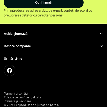
Confirmați
Prin introducerea adresei dvs. de e-mail, sunteți de acord cu
prelucrarea datelor cu caracter personal
Achiziţionează
Despre companie
Urmăriți-ne
Termeni și condiții
Politica de confidențialitate
Preluare și Reciclare
©
2026 Ecoprodukt s.r.o.
|
Creat de
bart.sk