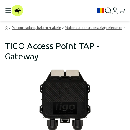
Panouri solare, baterii și altele
Materiale pentru instalații electrice
Di
TIGO Access Point TAP -
Gateway