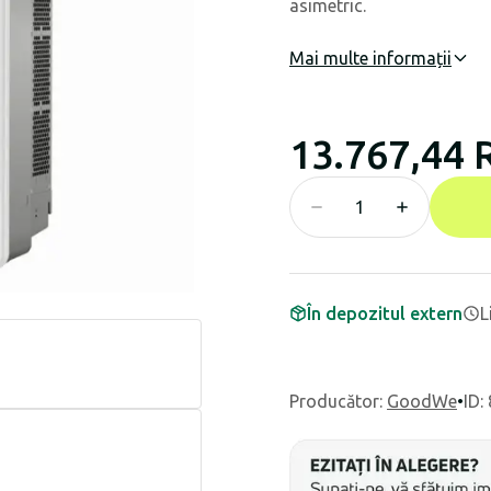
asimetric.
Mai multe informații
13.767,44
În depozitul extern
L
Producător
:
GoodWe
•
ID: