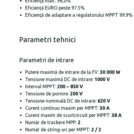
Eficiență max.: 98,0%
Eficiență EURO peste 97.5%
Eficiență de adaptare a regulatorului MPPT 99.9%
Parametri tehnici
Parametri de intrare
Putere maximă de intrare de la FV:
30 000 W
Tensiune maximă DC de intrare:
1000 V
Interval MPPT:
200 ~ 850 V
Tensiune de pornire:
200 V
Tensiune nominală DC de intrare:
620 V
Curent continuu maxim per MPPT:
30 A
Curent maxim de scurtcircuit per MPPT:
38 A
Număr de trackere MPP:
2
Număr de string-uri per MPPT:
2 / 2