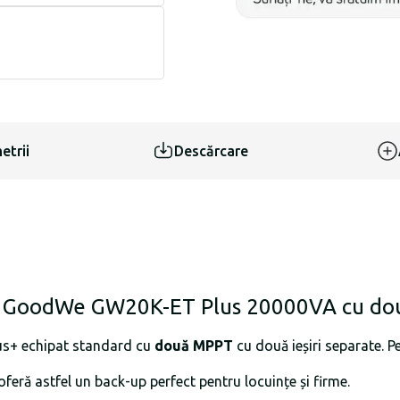
etrii
Descărcare
azat GoodWe GW20K-ET Plus 20000VA cu d
us+ echipat standard cu
două MPPT
cu două ieșiri separate. 
oferă astfel un back-up perfect pentru locuințe și firme.