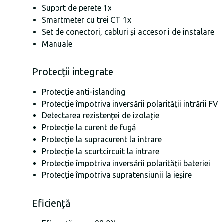
Suport de perete 1x
Smartmeter cu trei CT 1x
Set de conectori, cabluri și accesorii de instalare
Manuale
Protecții integrate
Protecție anti-islanding
Protecție împotriva inversării polarității intrării FV
Detectarea rezistenței de izolație
Protecție la curent de fugă
Protecție la supracurent la intrare
Protecție la scurtcircuit la intrare
Protecție împotriva inversării polarității bateriei
Protecție împotriva supratensiunii la ieșire
Eficiență