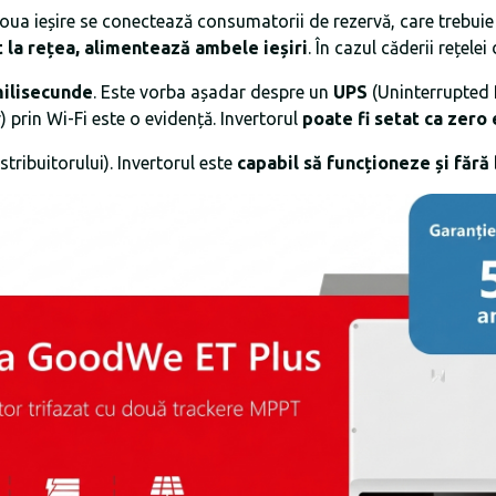
doua ieșire se conectează consumatorii de rezervă, care trebuie s
 la rețea, alimentează ambele ieșiri
. În cazul căderii rețele
milisecunde
. Este vorba așadar despre un
UPS
(Uninterrupted 
) prin Wi-Fi este o evidență. Invertorul
poate fi setat ca zero
stribuitorului). Invertorul este
capabil să funcționeze și fără