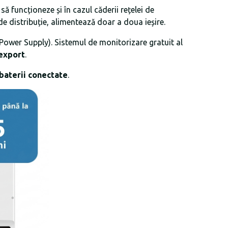
ă funcționeze și în cazul căderii rețelei de
i de distribuție, alimentează doar a doua ieșire.
Power Supply). Sistemul de monitorizare gratuit al
 export
.
 baterii conectate
.