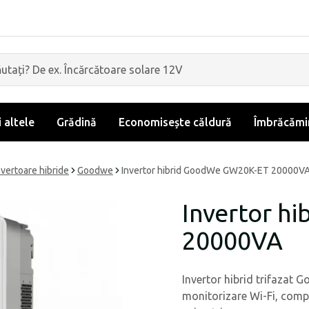
i altele
Grădină
Economisește căldură
Îmbrăcămin
nvertoare hibride
Goodwe
Invertor hibrid GoodWe GW20K-ET 20000V
Invertor h
20000VA
Invertor hibrid trifaza
monitorizare Wi-Fi, compat