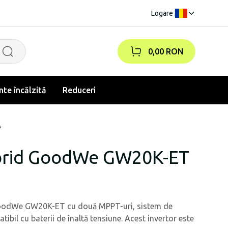
Logare
|
0,00 RON
te încălzită
Reduceri
A
ibrid GoodWe GW20K-ET
t GoodWe GW20K-ET cu două MPPT-uri, sistem de
ibil cu baterii de înaltă tensiune. Acest invertor este