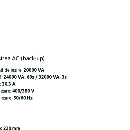
șirea AC (back-up)
 de ieșire:
20000 VA
f:
24000 VA, 60s / 32000 VA, 3s
:
30,3 A
eșire:
400/380 V
ieșire:
50/60 Hz
 x 220 mm