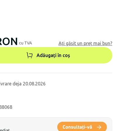
 RON
cu TVA
Ați găsit un preț mai bun?
Adăugați în coș
ivrare deja 20.08.2026
 88068