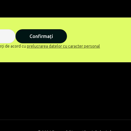
Confirmați
eți de acord cu
prelucrarea datelor cu caracter personal