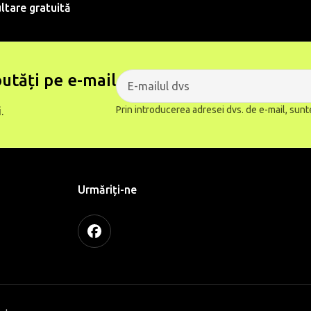
ltare gratuită
utăți pe e-mail
Prin introducerea adresei dvs. de e-mail, sunt
.
Urmăriți-ne