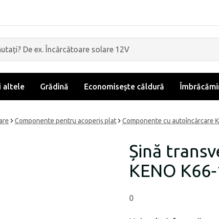
i altele
Grădină
Economisește căldură
Îmbrăcămin
are
Componente pentru acoperiș plat
Componente cu autoîncărcare 
Șină trans
KENO K66-
0