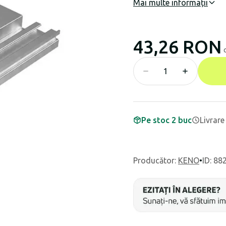
Mai multe informații
43,26 RON
Pe stoc 2 buc
Livrare
Producător
:
KENO
•
ID: 88