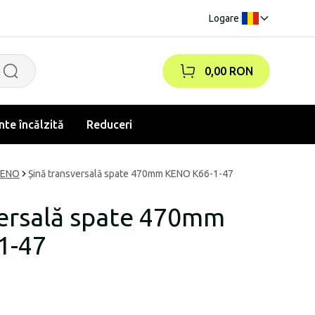
Logare
|
0,00 RON
te încălzită
Reduceri
KENO
Șină transversală spate 470mm KENO K66-1-47
versală spate 470mm
1-47