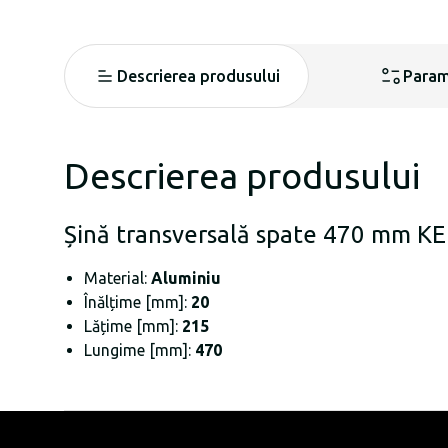
Descrierea produsului
Param
Descrierea produsului
Șină transversală spate 470 mm K
Material:
Aluminiu
Înălțime [mm]:
20
Lățime [mm]:
215
Lungime [mm]:
470