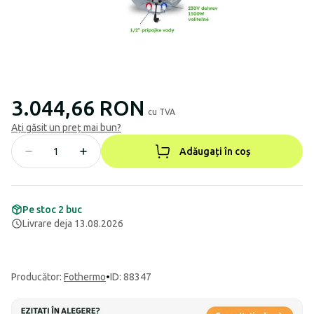
3.044,66 RON
cu TVA
Ați găsit un preț mai bun?
Adăugați în coș
Pe stoc 2 buc
Livrare deja 13.08.2026
Producător
:
Fothermo
•
ID: 88347