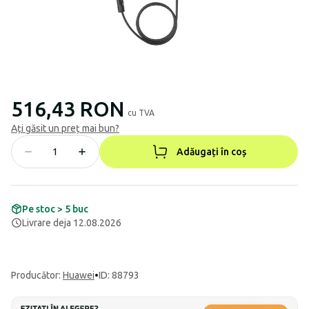
516,43 RON
cu TVA
Ați găsit un preț mai bun?
Adăugați în coș
Pe stoc > 5 buc
Livrare deja 12.08.2026
Producător
:
Huawei
•
ID: 88793