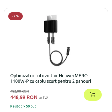
-
7
%
Optimizator fotovoltaic Huawei MERC-
1100W-P cu cablu scurt pentru 2 panouri
482,00 RON
448,99 RON
cu TVA
Pe stoc > 50 buc