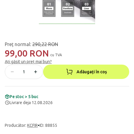
Preț normal
:
290,22 RON
99,00 RON
cu TVA
Ați găsit un preț mai bun?
Adăugați în coș
Pe stoc > 5 buc
Livrare deja 12.08.2026
Producător
:
KCFIR
•
ID: 88855