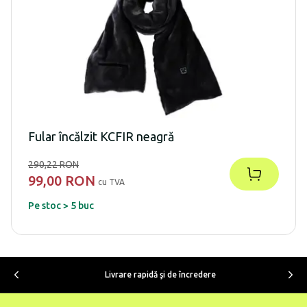
Fular încălzit KCFIR neagră
290,22 RON
99,00 RON
cu TVA
Pe stoc > 5 buc
Livrare rapidă şi de încredere