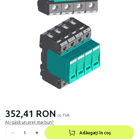
352,41 RON
cu TVA
Ați găsit un preț mai bun?
Adăugați în coș