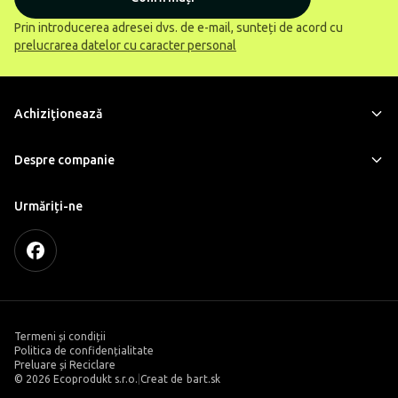
Prin introducerea adresei dvs. de e-mail, sunteți de acord cu
prelucrarea datelor cu caracter personal
Achiziţionează
Despre companie
Urmăriți-ne
Termeni și condiții
Politica de confidențialitate
Preluare și Reciclare
©
2026 Ecoprodukt s.r.o.
|
Creat de
bart.sk