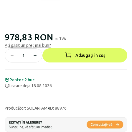
978,83 RON
cu TVA
Ați găsit un preț mai bun?
Adăugați în coș
Pe stoc 2 buc
Livrare deja 18.08.2026
Producător
:
SOLARFAM
•
ID: 88976