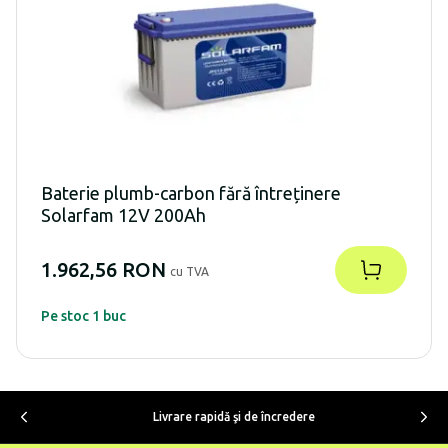
Baterie plumb-carbon fără întreținere
Solarfam 12V 200Ah
1.962,56 RON
cu TVA
Pe stoc 1 buc
Livrare rapidă şi de încredere