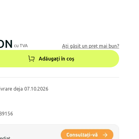
RON
cu TVA
Ați găsit un preț mai bun?
Adăugați în coș
ivrare deja 07.10.2026
 89156