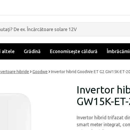
i altele
Grădină
Economisește căldură
Îmbrăcămin
nvertoare hibride
Goodwe
Invertor hibrid GoodWe ET G2 GW15K-ET-2
Invertor h
GW15K-ET-
Invertor hibrid trifazat 
smart meter integrat, comp