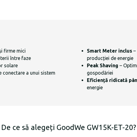
și firme mici
Smart Meter inclus
– 
terii între faze
producției de energie
r solare
Peak Shaving
– Optimi
de conectare a unui sistem
gospodăriei
Eficiență ridicată pân
energie
De ce să alegeți GoodWe GW15K-ET-20?