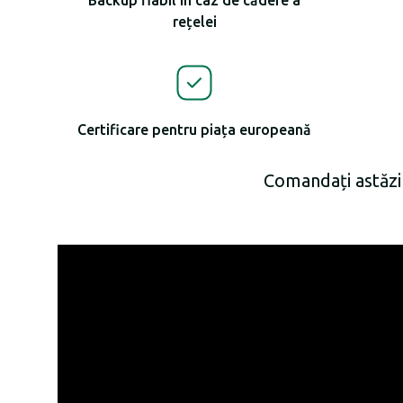
Backup fiabil în caz de cădere a
rețelei
Certificare pentru piața europeană
Comandați astăzi 