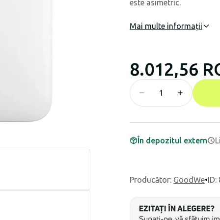
este asimetric.
Mai multe informații
8.012,56 
În depozitul extern
L
Producător
:
GoodWe
•
ID: