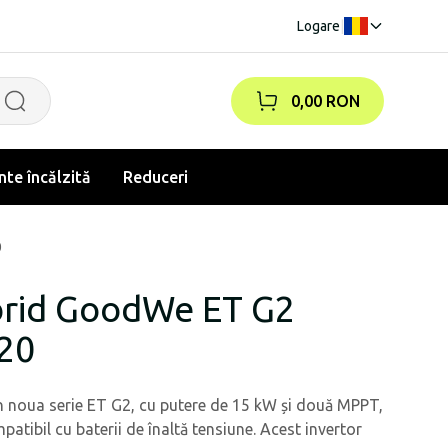
Logare
|
0,00 RON
te încălzită
Reduceri
0
ibrid GoodWe ET G2
20
din noua serie ET G2, cu putere de 15 kW și două MPPT,
atibil cu baterii de înaltă tensiune. Acest invertor