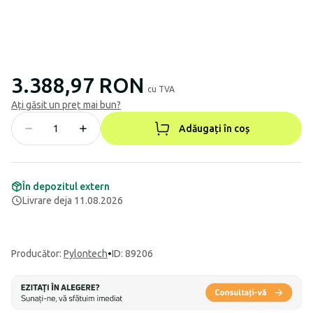
3.388,97 RON
cu TVA
Ați găsit un preț mai bun?
Adăugați în coș
În depozitul extern
Livrare deja 11.08.2026
Producător
:
Pylontech
•
ID: 89206