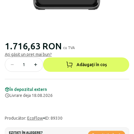
1.716,63 RON
cu TVA
Ați găsit un preț mai bun?
Adăugați în coș
În depozitul extern
Livrare deja 18.08.2026
Producător
:
EcoFlow
•
ID: 89330