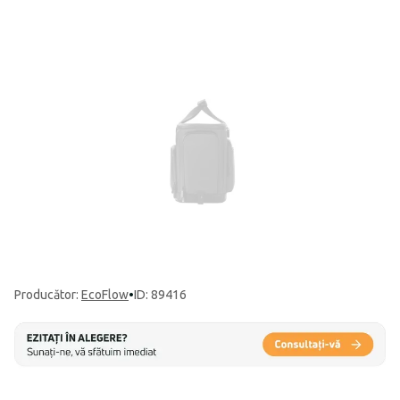
Producător
:
EcoFlow
•
ID: 89416