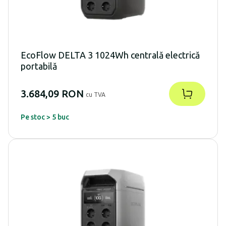
EcoFlow DELTA 3 1024Wh centrală electrică
portabilă
3.684,09 RON
cu TVA
Pe stoc > 5 buc