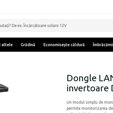
i altele
Grădină
Economisește căldură
Îmbrăcămin
Dongle LAN
invertoare
Un modul simplu de monito
permite monitorizarea de 