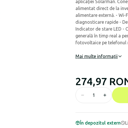
aplicației Solarman. Conec
alimentat direct de la inv
alimentare externă. - Wi-
diagnosticare rapide - Des
Indicator de stare LED -
generală în timp real a pe
fotovoltaice pe telefonul
Mai multe informații
274,97 RO
În depozitul extern
L