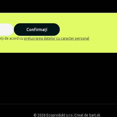
Confirmați
eți de acord cu
prelucrarea datelor cu caracter personal
©
2026 Ecoprodukt s.r.o.
|
Creat de
bart.sk