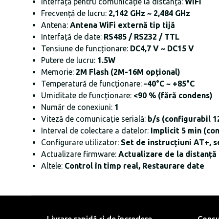
Interfață pentru comunicație la distanță:
WiFi
Frecvență de lucru:
2,142 GHz ~ 2,484 GHz
Antena:
Antena WiFi externă tip tijă
Interfață de date:
RS485 / RS232 / TTL
Tensiune de funcționare:
DC4,7 V ~ DC15 V
Putere de lucru:
1.5W
Memorie:
2M Flash (2M-16M opțional)
Temperatură de funcționare:
-40°C ~ +85°C
Umiditate de funcționare:
<90 % (fără condens)
Număr de conexiuni:
1
Viteză de comunicație serială:
b/s (configurabil 
Interval de colectare a datelor:
Implicit 5 min (co
Configurare utilizator:
Set de instrucțiuni AT+, s
Actualizare firmware:
Actualizare de la distanță
Altele:
Control în timp real, Restaurare date