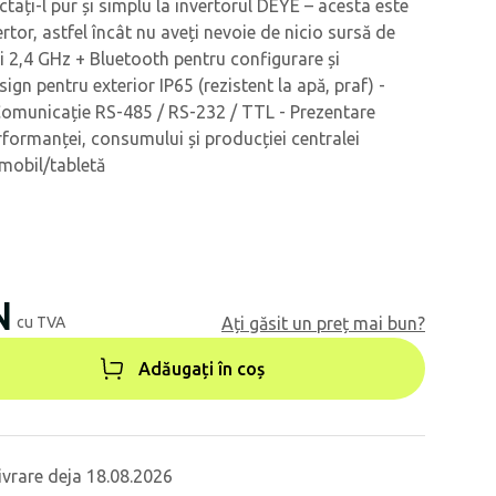
tați-l pur și simplu la invertorul DEYE – acesta este
ertor, astfel încât nu aveți nevoie de nicio sursă de
Fi 2,4 GHz + Bluetooth pentru configurare și
ign pentru exterior IP65 (rezistent la apă, praf) -
 Comunicație RS-485 / RS-232 / TTL - Prezentare
rformanței, consumului și producției centralei
 mobil/tabletă
N
cu TVA
Ați găsit un preț mai bun?
Adăugați în coș
ivrare deja 18.08.2026