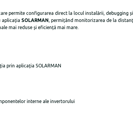
care permite configurarea direct la locul instalării, debugging 
u aplicația
SOLARMAN
, permițând monitorizarea de la distanț
onale mai reduse și eficiență mai mare.
cția prin aplicația SOLARMAN
ponentelor interne ale invertorului