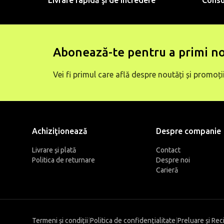
Livrare rapidă şi de încredere
Consu
Abonează-te pentru a primi no
Vei fi primul care află despre noutăți și promoții
Achiziţionează
Despre companie
Livrare și plată
Contact
Politica de returnare
Despre noi
Carieră
Termeni și condiții
|
Politica de confidențialitate
|
Preluare și Rec