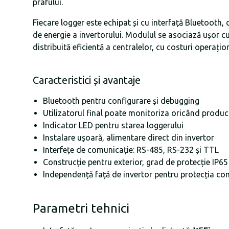
prafului.
Fiecare logger este echipat și cu interfață Bluetooth, 
de energie a invertorului. Modulul se asociază ușor c
distribuită eficientă a centralelor, cu costuri operați
Caracteristici și avantaje
Bluetooth pentru configurare și debugging
Utilizatorul final poate monitoriza oricând produ
Indicator LED pentru starea loggerului
Instalare ușoară, alimentare direct din invertor
Interfețe de comunicație: RS-485, RS-232 și TTL
Construcție pentru exterior, grad de protecție IP65
Independență față de invertor pentru protecția com
Parametri tehnici