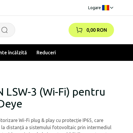
Logare
|
0,00 RON
te încălzită
Reduceri
 LSW-3 (Wi-Fi) pentru
 Deye
rizare Wi-Fi plug & play cu protecție IP65, care
la distanță a sistemului fotovoltaic prin intermediul