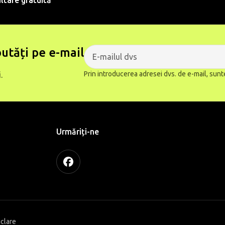
ltare gratuită
utăți pe e-mail
Prin introducerea adresei dvs. de e-mail, sunt
.
Urmăriți-ne
iclare