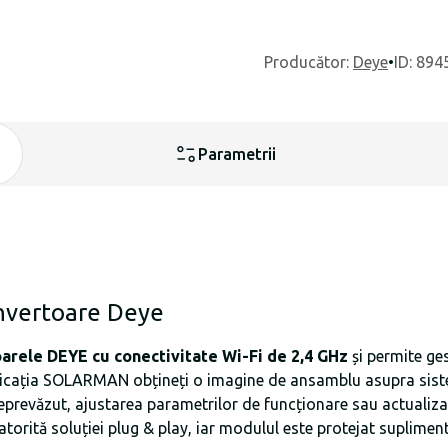
Producător
:
Deye
•
ID: 894
Parametrii
invertoare Deye
arele DEYE cu conectivitate Wi-Fi de 2,4 GHz
și permite ges
plicația SOLARMAN obțineți o imagine de ansamblu asupra siste
eprevăzut, ajustarea parametrilor de funcționare sau actualiza
atorită soluției plug & play, iar modulul este protejat suplimen