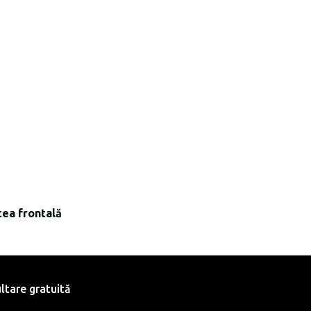
tea frontală
ltare gratuită