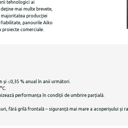
rii tehnologici ai
i deține mai multe brevete,
ă majoritatea producției
fiabilitate, panourile Aiko
u proiecte comerciale.
n și ≤0,35 % anual în anii următori.
°C.
izează performanța în condiții de umbrire parțială.
suri, fără grilă frontală – siguranță mai mare a acoperișului și 