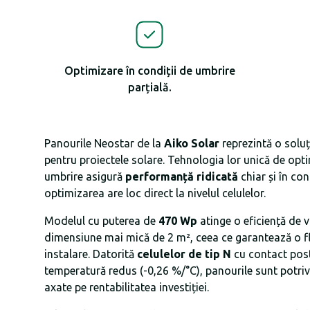
Optimizare în condiții de umbrire
parțială.
Panourile Neostar de la
Aiko Solar
reprezintă o soluț
pentru proiectele solare. Tehnologia lor unică de opti
umbrire asigură
performanță ridicată
chiar și în con
optimizarea are loc direct la nivelul celulelor.
Modelul cu puterea de
470 Wp
atinge o eficiență de 
dimensiune mai mică de 2 m², ceea ce garantează o flex
instalare. Datorită
celulelor de tip N
cu contact poste
temperatură redus (-0,26 %/°C), panourile sunt potrivi
axate pe rentabilitatea investiției.