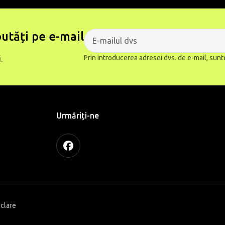
utăți pe e-mail
Prin introducerea adresei dvs. de e-mail, sunt
.
Urmăriți-ne
iclare