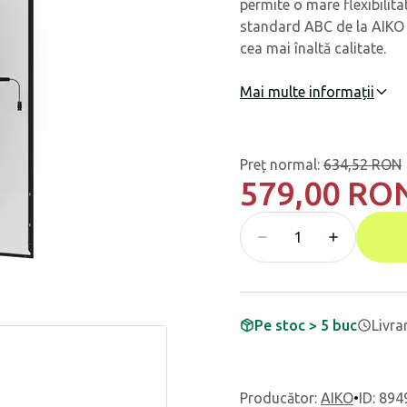
permite o mare flexibilit
standard ABC de la AIKO s
cea mai înaltă calitate.
Mai multe informații
Preț normal
:
634,52 RON
579,00 RO
Pe stoc > 5 buc
Livra
Producător
:
AIKO
•
ID: 894