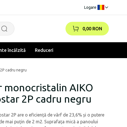
Logare
|
0,00 RON
te încălzită
Reduceri
 2P cadru negru
r monocristalin AIKO
tar 2P cadru negru
star 2P are o eficiență de vârf de 23,6% și o putere
de mai puțin de 2 m2. Suprafața mică a panoului