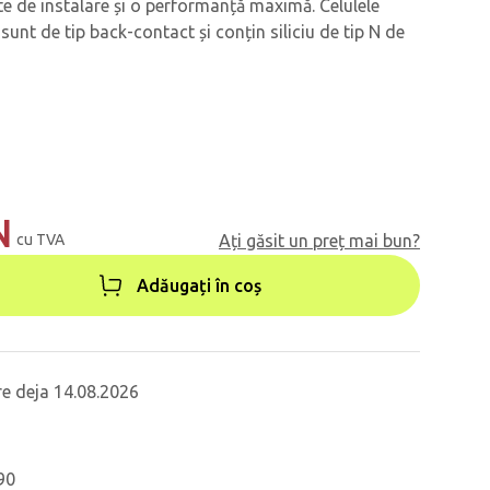
ate de instalare și o performanță maximă. Celulele
unt de tip back-contact și conțin siliciu de tip N de
N
cu TVA
Ați găsit un preț mai bun?
Adăugați în coș
re deja 14.08.2026
90