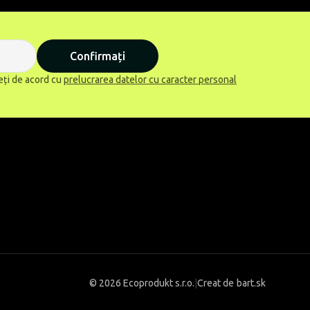
Confirmați
eți de acord cu
prelucrarea datelor cu caracter personal
©
2026 Ecoprodukt s.r.o.
|
Creat de
bart.sk