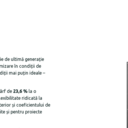
ie de ultimă generație
mizare în condiții de
diții mai puțin ideale –
vârf de
23,6 %
la o
ibilitate ridicată la
rior și coeficientului de
te și pentru proiecte