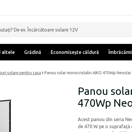
i altele
Grădină
Economisește căldură
Îmbrăcămin
uri solare pentru casa
Panou solar monocristalin AIKO 470Wp Neostar
Panou sola
470Wp Neos
Acest panou din seria Neo
de 470 W pe o suprafață 