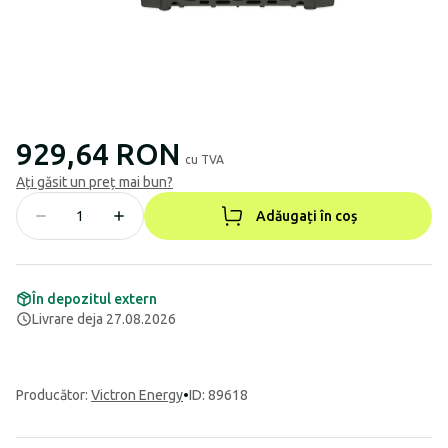
929,64 RON
cu TVA
Ați găsit un preț mai bun?
Adăugați în coș
În depozitul extern
Livrare deja 27.08.2026
Producător
:
Victron Energy
•
ID: 89618