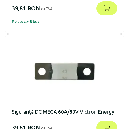
39,81 RON
cu TVA
Pe stoc > 5 buc
Siguranță DC MEGA 60A/80V Victron Energy
39,81 RON
cu TVA