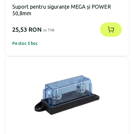
Suport pentru siguranțe MEGA și POWER
50,8mm
25,53 RON
cu TVA
Pe stoc 5 buc