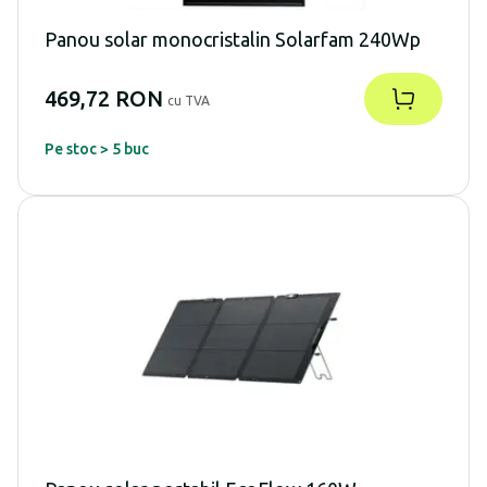
Panou solar monocristalin Solarfam 240Wp
469,72 RON
cu TVA
Pe stoc > 5 buc