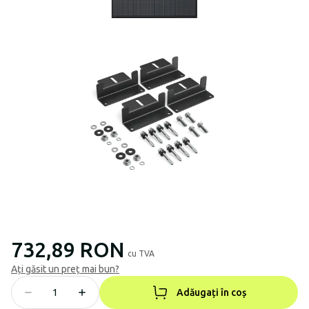
732,89 RON
cu TVA
Ați găsit un preț mai bun?
Adăugați în coș