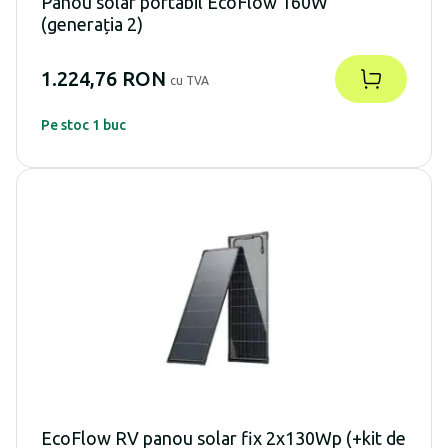
Panou solar portabil EcoFlow 160W
(generația 2)
1.224,76 RON
cu TVA
Pe stoc 1 buc
EcoFlow RV panou solar fix 2x130Wp (+kit de