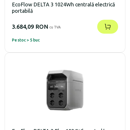
EcoFlow DELTA 3 1024Wh centrală electrică
portabilă
3.684,09 RON
cu TVA
Pe stoc > 5 buc