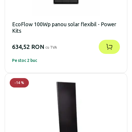
EcoFlow 100Wp panou solar flexibil - Power
Kits
634,52 RON
cu TVA
Pe stoc 2 buc
-
14
%