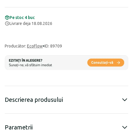
Pe stoc 4 buc
Livrare deja 18.08.2026
Producător
:
EcoFlow
•
ID: 89709
Descrierea produsului
Parametrii