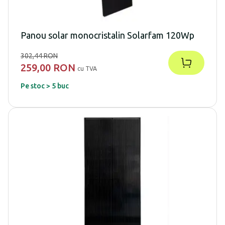
Panou solar monocristalin Solarfam 120Wp
302,44 RON
259,00 RON
cu TVA
Pe stoc > 5 buc