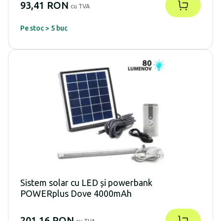
93,41 RON
cu TVA
Pe stoc > 5 buc
Sistem solar cu LED și powerbank
POWERplus Dove 4000mAh
201,16 RON