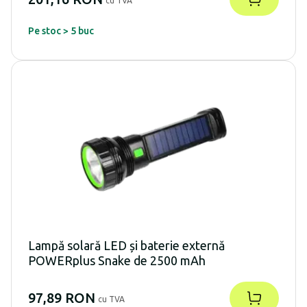
cu TVA
Pe stoc > 5 buc
Lampă solară LED și baterie externă
POWERplus Snake de 2500 mAh
97,89 RON
cu TVA