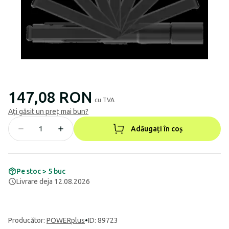
147,08 RON
cu TVA
Ați găsit un preț mai bun?
Adăugați în coș
Pe stoc > 5 buc
Livrare deja 12.08.2026
Producător
:
POWERplus
•
ID: 89723