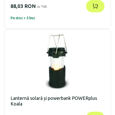
88,03 RON
cu TVA
Pe stoc > 5 buc
Lanternă solară și powerbank POWERplus
Koala