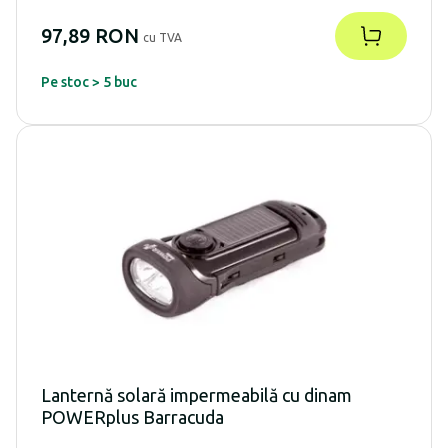
97,89 RON
cu TVA
Pe stoc > 5 buc
Lanternă solară impermeabilă cu dinam
POWERplus Barracuda