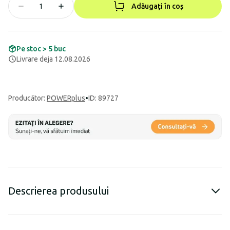
Adăugați în coș
Pe stoc > 5 buc
Livrare deja 12.08.2026
Producător
:
POWERplus
•
ID: 89727
Descrierea produsului