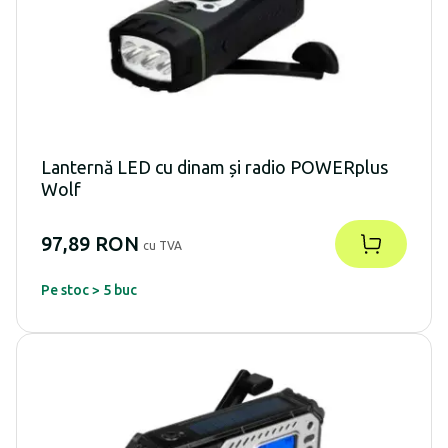
Lanternă LED cu dinam și radio POWERplus
Wolf
97,89 RON
cu TVA
Pe stoc > 5 buc