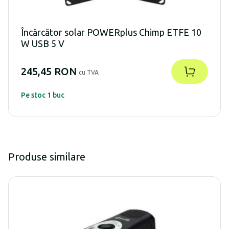
Încărcător solar POWERplus Chimp ETFE 10
W USB 5 V
245,45 RON
cu TVA
Pe stoc 1 buc
Produse similare