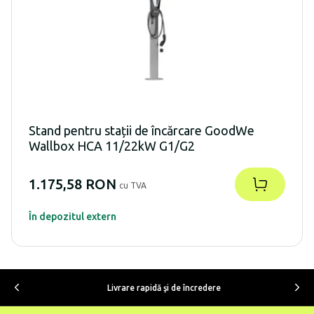
Stand pentru stații de încărcare GoodWe
Wallbox HCA 11/22kW G1/G2
1.175,58 RON
cu TVA
În depozitul extern
Livrare rapidă şi de încredere