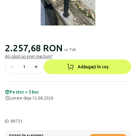
2.257,68 RON
cu TVA
Ați găsit un preț mai bun?
Adăugați în coș
Pe stoc > 5 buc
Livrare deja 12.08.2026
ID: 89751