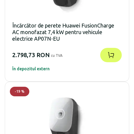
Încărcător de perete Huawei FusionCharge
AC monofazat 7,4 kW pentru vehicule
electrice AP07N-EU
2.798,73 RON
cu TVA
În depozitul extern
-
19
%