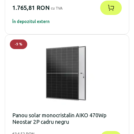
1.765,81 RON
cu TVA
În depozitul extern
-
9
%
Panou solar monocristalin AIKO 470Wp
Neostar 2P cadru negru
634,52 RON