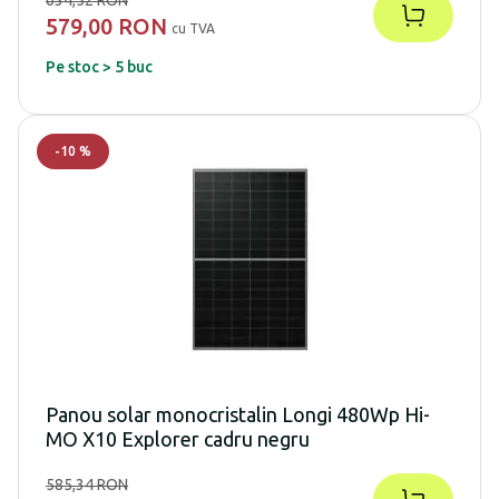
579,00 RON
cu TVA
Pe stoc > 5 buc
-
10
%
Panou solar monocristalin Longi 480Wp Hi-
MO X10 Explorer cadru negru
585,34 RON