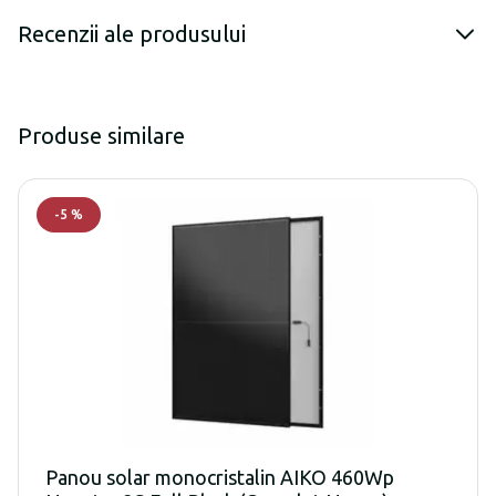
Recenzii ale produsului
Produse similare
-
5
%
Panou solar monocristalin AIKO 460Wp