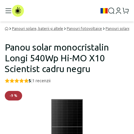
Panouri solare, baterii și altele
Panouri fotovoltaice
Panouri solare p
Panou solar monocristalin
Longi 540Wp Hi-MO X10
Scientist cadru negru
5
|
1
recenzii
-
9
%