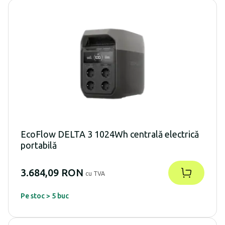
EcoFlow DELTA 3 1024Wh centrală electrică
portabilă
3.684,09 RON
cu TVA
Pe stoc > 5 buc