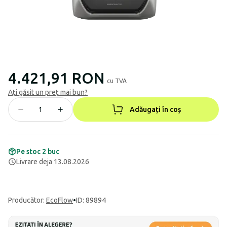
4.421,91 RON
cu TVA
Ați găsit un preț mai bun?
Adăugați în coș
Pe stoc 2 buc
Livrare deja 13.08.2026
Producător
:
EcoFlow
•
ID: 89894