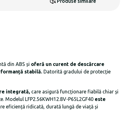
Produse similare
ntă din ABS și
oferă un curent de descărcare
rformanță stabilă.
Datorită gradului de protecție
ire integrată,
care asigură funcționare fiabilă chiar și
alitate. Modelul LFP2.56KWH12.8V-P65L2GF40
este
 eficiență ridicată, durată lungă de viață și