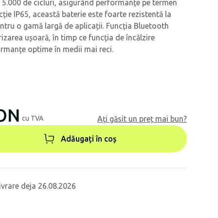
 5.000 de cicluri, asigurând performanțe pe termen
ție IP65, această baterie este foarte rezistentă la
pentru o gamă largă de aplicații. Funcția Bluetooth
zarea ușoară, în timp ce funcția de încălzire
rmanțe optime în medii mai reci.
RON
cu TVA
Ați găsit un preț mai bun?
Adăugați în coș
ivrare deja 26.08.2026