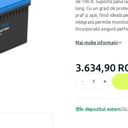
de 100 A. Suportă până la
lung. Cu un grad de protec
praf și apă, fiind ideală 
integrată permite monitori
încorporată asigură perfo
Mai multe informații
3.634,90 
În depozitul extern
L