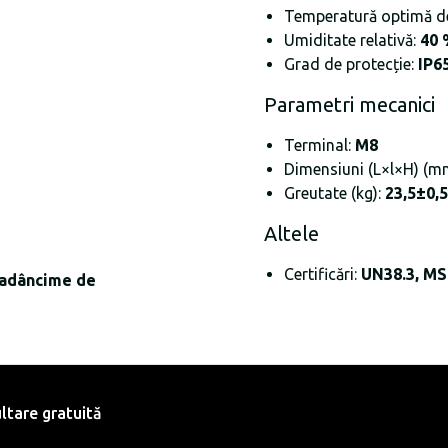
Temperatură optimă d
Umiditate relativă:
40 
Grad de protecție:
IP6
Parametri mecanici
Terminal:
M8
Dimensiuni (L×l×H) (m
Greutate (kg):
23,5±0,5
Altele
Certificări:
UN38.3, M
% adâncime de
ltare gratuită