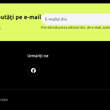
utăți pe e-mail
Prin introducerea adresei dvs. de e-mail, sunt
.
Urmăriți-ne
iclare