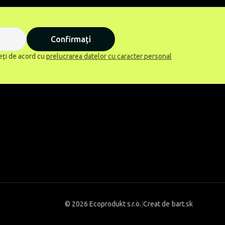
Confirmați
eți de acord cu
prelucrarea datelor cu caracter personal
©
2026 Ecoprodukt s.r.o.
|
Creat de
bart.sk