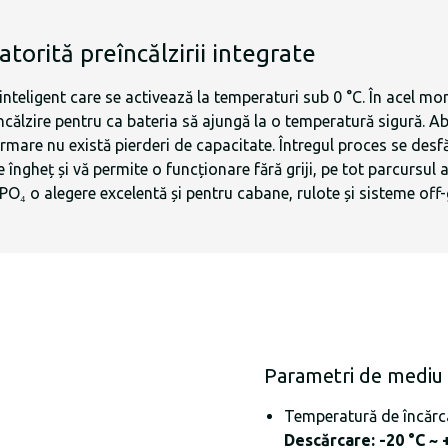
datorită preîncălzirii integrate
 inteligent care se activează la temperaturi sub 0 °C. În acel 
încălzire pentru ca bateria să ajungă la o temperatură sigură.
 urmare nu există pierderi de capacitate. Întregul proces se d
e îngheț și vă permite o funcționare fără griji, pe tot parcursul 
₄ o alegere excelentă și pentru cabane, rulote și sisteme off-gr
Parametri de mediu
Temperatură de încărca
Descărcare: -20 °C ~ 