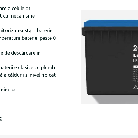
are a celulelor
at cu mecanisme
torizarea stării bateriei
mperatura bateriei peste 0
me de descărcare în
bateriile clasice cu plumb
a căldurii și nivel ridicat
 minute
S