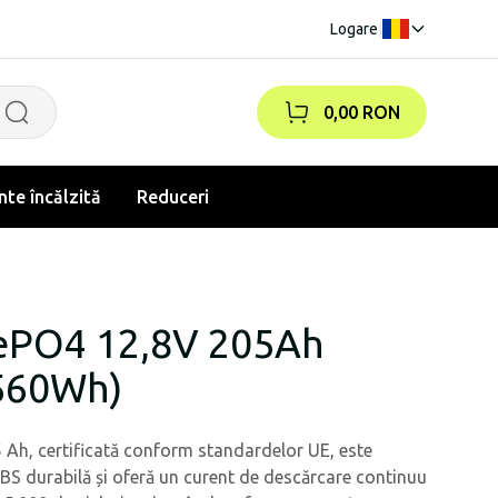
Logare
|
0,00 RON
te încălzită
Reduceri
FePO4 12,8V 205Ah
560Wh)
05 Ah, certificată conform standardelor UE, este
BS durabilă și oferă un curent de descărcare continuu