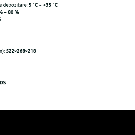
e depozitare:
5 °C ~ +35 °C
% ~ 80 %
5
m):
522×268×218
SDS