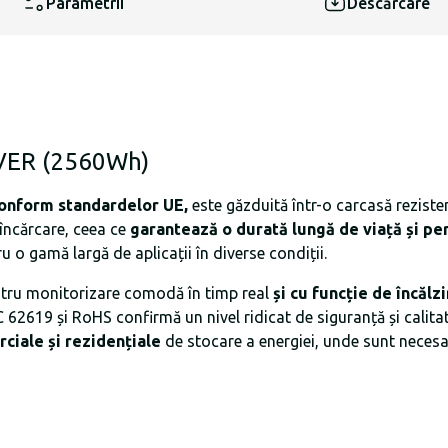
Parametrii
Descărcare
EVER (2560Wh)
conform standardelor UE,
este găzduită într-o carcasă reziste
 încărcare, ceea ce
garantează o durată lungă de viață și pe
tru o gamă largă de aplicații în diverse condiții.
tru monitorizare comodă în timp real
și cu funcție de încălz
IEC 62619 și RoHS confirmă un nivel ridicat de siguranță și c
ciale și rezidențiale
de stocare a energiei, unde sunt necesare