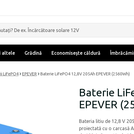
i altele
Grădină
Economisește căldură
Îmbrăcămin
ii LiFePO4
EPEVER
Baterie LiFePO4 12,8V 205Ah EPEVER (2560Wh)
Baterie Li
EPEVER (2
Bateria litiu de 12,8 V 2
proiectată cu o carcasă A