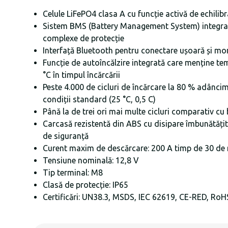
Celule LiFePO4 clasa A cu funcție activă de echilibr
Sistem BMS (Battery Management System) integr
complexe de protecție
Interfață Bluetooth pentru conectare ușoară și moni
Funcție de autoîncălzire integrată care menține te
°C în timpul încărcării
Peste 4.000 de cicluri de încărcare la 80 % adânci
condiții standard (25 °C, 0,5 C)
Până la de trei ori mai multe cicluri comparativ cu 
Carcasă rezistentă din ABS cu disipare îmbunătățită 
de siguranță
Curent maxim de descărcare: 200 A timp de 30 de
Tensiune nominală: 12,8 V
Tip terminal: M8
Clasă de protecție: IP65
Certificări: UN38.3, MSDS, IEC 62619, CE-RED, RoH