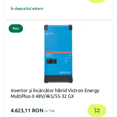
În depozitul extern
Nou
Invertor și încărcător hibrid Victron Energy
MultiPlus-II 48V/4k5/55-32 GX
4.623,11 RON
cu TVA