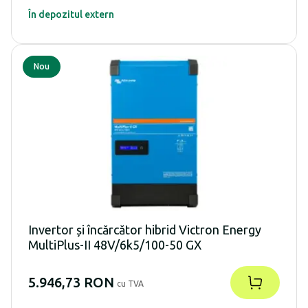
În depozitul extern
Nou
Invertor și încărcător hibrid Victron Energy
MultiPlus-II 48V/6k5/100-50 GX
5.946,73 RON
cu TVA