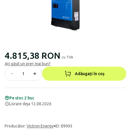
4.815,38 RON
cu TVA
Ați găsit un preț mai bun?
Adăugați în coș
Pe stoc 2 buc
Livrare deja 12.08.2026
Producător
:
Victron Energy
•
ID: 89993