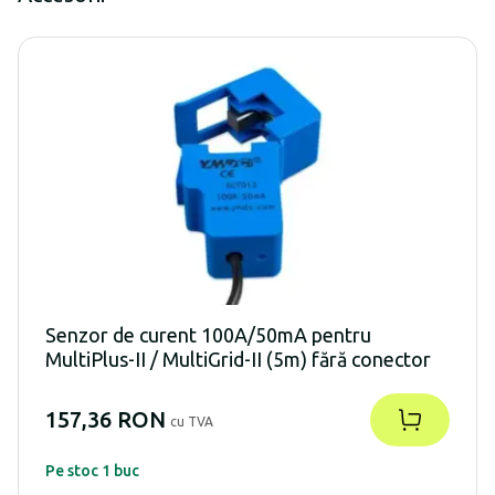
Senzor de curent 100A/50mA pentru
MultiPlus-II / MultiGrid-II (5m) fără conector
157,36 RON
cu TVA
Pe stoc 1 buc