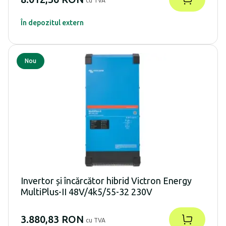
cu TVA
În depozitul extern
Nou
Invertor și încărcător hibrid Victron Energy
MultiPlus-II 48V/4k5/55-32 230V
3.880,83 RON
cu TVA