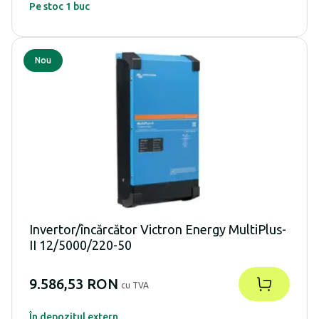
Pe stoc 1 buc
Nou
Invertor/încărcător Victron Energy MultiPlus-
II 12/5000/220-50
9.586,53 RON
cu TVA
În depozitul extern