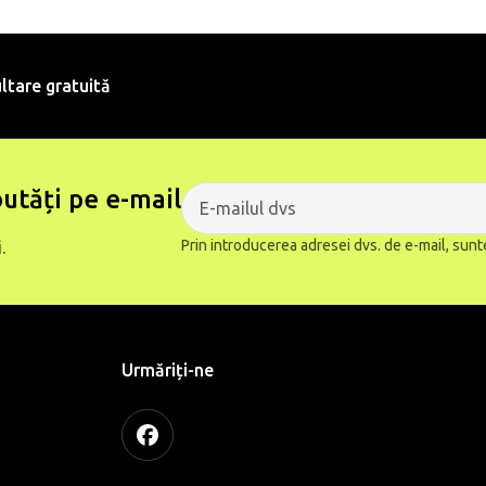
ltare gratuită
utăți pe e-mail
Prin introducerea adresei dvs. de e-mail, sunt
.
Urmăriți-ne