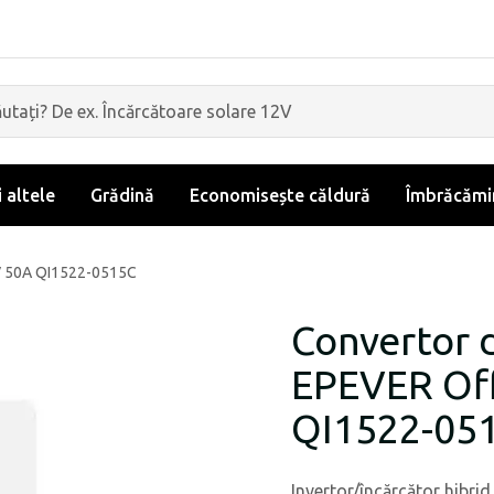
i altele
Grădină
Economisește căldură
Îmbrăcămin
4V 50A QI1522-0515C
Convertor d
EPEVER Of
QI1522-05
Invertor/încărcător hibri