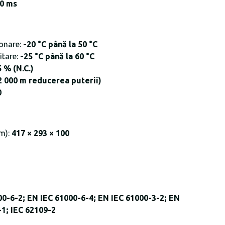
10 ms
onare:
-20 °C până la 50 °C
itare:
-25 °C până la 60 °C
5 % (N.C.)
2 000 m reducerea puterii)
0
mm):
417 × 293 × 100
00-6-2; EN IEC 61000-6-4; EN IEC 61000-3-2; EN
-1; IEC 62109-2