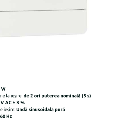
0 W
ie la ieșire:
de 2 ori puterea nominală (5 s)
 V AC ± 3 %
 ieșire:
Undă sinusoidală pură
/60 Hz