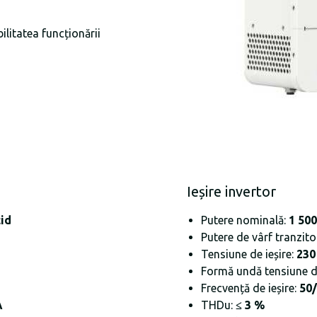
ilitatea funcționării
Ieșire invertor
cid
Putere nominală:
1 50
Putere de vârf tranzitor
Tensiune de ieșire:
230
Formă undă tensiune de
Frecvență de ieșire:
50
A
THDu:
≤ 3 %