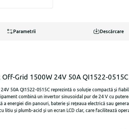
Parametrii
Descărcare
ER Off-Grid 1500W 24V 50A QI1522-0515C
24V 50A QI1522-0515C reprezintă o soluție compactă și fiabilă 
r echipament combină un invertor sinusoidal pur de 24 V cu pute
 a energiei din panouri, baterie și rețeaua electrică sau generat
 litiu și plumb-acid și un ecran LCD clar, care facilitează opera