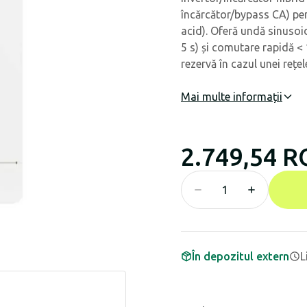
încărcător/bypass CA) pen
acid). Oferă undă sinusoi
5 s) și comutare rapidă < 
rezervă în cazul unei rețel
Mai multe informații
2.749,54 
În depozitul extern
L