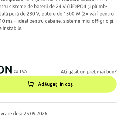
tru sisteme de baterii de 24 V (LiFePO4 și plumb-
dală pură de 230 V, putere de 1500 W (2× vârf pentru
10 ms – ideal pentru cabane, sisteme mici off-grid și
e instabile.
RON
cu TVA
Ați găsit un preț mai bun?
Adăugați în coș
ivrare deja 25.09.2026