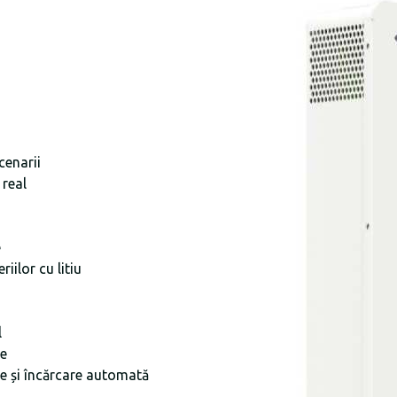
cenarii
 real
e
ilor cu litiu
l
le
re și încărcare automată