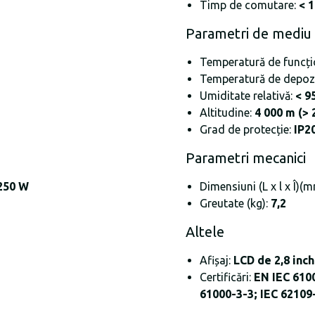
Timp de comutare:
< 
Parametri de mediu
Temperatură de funcți
Temperatură de depoz
Umiditate relativă:
< 9
Altitudine:
4 000 m (> 
Grad de protecție:
IP2
Parametri mecanici
250 W
Dimensiuni (L x l x Î)(
Greutate (kg):
7,2
Altele
Afișaj:
LCD de 2,8 inch
Certificări:
EN IEC 610
61000-3-3; IEC 62109