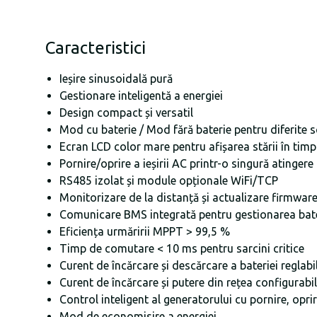
Caracteristici
Ieșire sinusoidală pură
Gestionare inteligentă a energiei
Design compact și versatil
Mod cu baterie / Mod fără baterie pentru diferite s
Ecran LCD color mare pentru afișarea stării în timp
Pornire/oprire a ieșirii AC printr-o singură atingere
RS485 izolat și module opționale WiFi/TCP
Monitorizare de la distanță și actualizare firmwar
Comunicare BMS integrată pentru gestionarea bateri
Eficiența urmăririi MPPT > 99,5 %
Timp de comutare < 10 ms pentru sarcini critice
Curent de încărcare și descărcare a bateriei reglabi
Curent de încărcare și putere din rețea configurabi
Control inteligent al generatorului cu pornire, opri
Mod de economisire a energiei