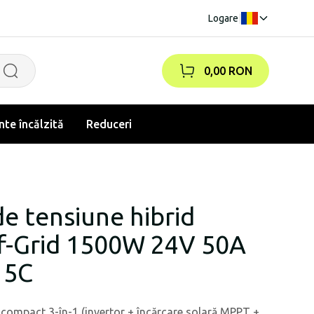
Logare
|
0,00 RON
te încălzită
Reduceri
e tensiune hibrid
f-Grid 1500W 24V 50A
15C
d compact 3-în-1 (invertor + încărcare solară MPPT +