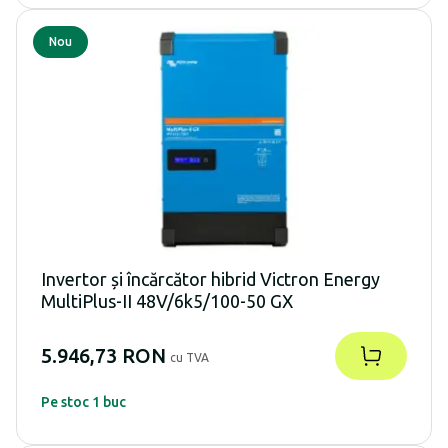
Nou
Invertor și încărcător hibrid Victron Energy
MultiPlus-II 48V/6k5/100-50 GX
5.946,73 RON
cu TVA
Pe stoc 1 buc