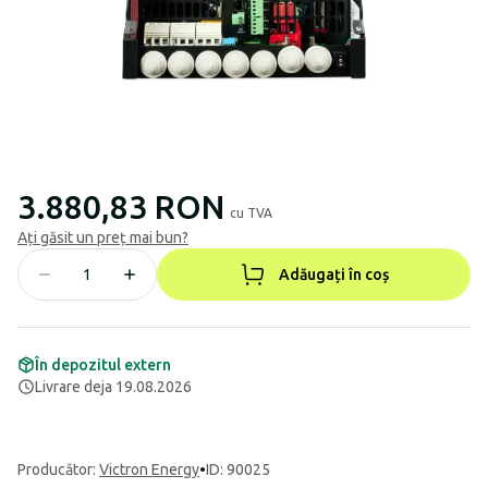
3.880,83 RON
cu TVA
Ați găsit un preț mai bun?
Adăugați în coș
În depozitul extern
Livrare deja 19.08.2026
Producător
:
Victron Energy
•
ID: 90025