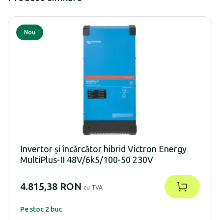
Nou
Invertor și încărcător hibrid Victron Energy
MultiPlus-II 48V/6k5/100-50 230V
4.815,38 RON
cu TVA
Pe stoc 2 buc