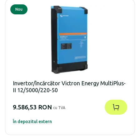
Nou
Invertor/încărcător Victron Energy MultiPlus-
II 12/5000/220-50
9.586,53 RON
cu TVA
În depozitul extern