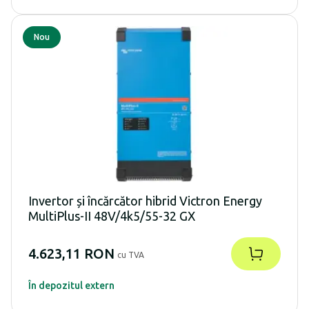
Nou
Invertor și încărcător hibrid Victron Energy
MultiPlus-II 48V/4k5/55-32 GX
4.623,11 RON
cu TVA
În depozitul extern