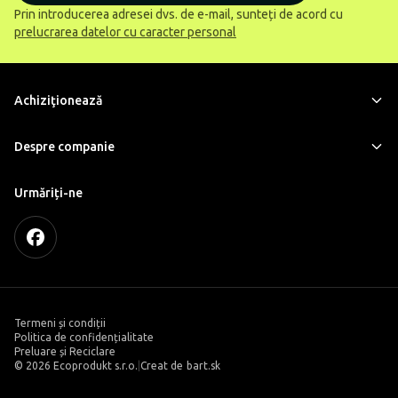
Prin introducerea adresei dvs. de e-mail, sunteți de acord cu
prelucrarea datelor cu caracter personal
Achiziţionează
Despre companie
Urmăriți-ne
Termeni și condiții
Politica de confidențialitate
Preluare și Reciclare
©
2026 Ecoprodukt s.r.o.
|
Creat de
bart.sk