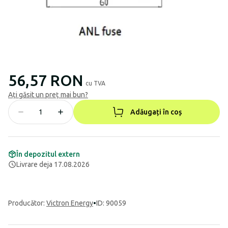
56,57 RON
cu TVA
Ați găsit un preț mai bun?
Adăugați în coș
În depozitul extern
Livrare deja 17.08.2026
Producător
:
Victron Energy
•
ID: 90059