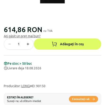
614,86 RON
cu TVA
Ați găsit un preț mai bun?
Adăugați în coș
Pe stoc > 50 buc
Livrare deja 18.08.2026
Producător
:
LONGi
•
ID: 90150