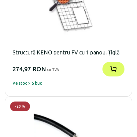
Structură KENO pentru FV cu 1 panou. Țiglă
274,97 RON
cu TVA
Pe stoc > 5 buc
-
20
%