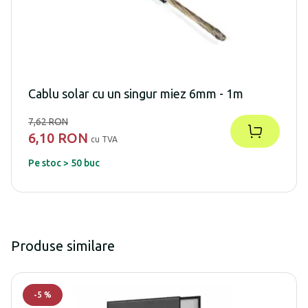
Cablu solar cu un singur miez 6mm - 1m
7,62 RON
6,10 RON
cu TVA
Pe stoc > 50 buc
Produse similare
-
5
%