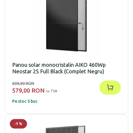
Panou solar monocristalin AIKO 460Wp
Neostar 2S Full Black (Complet Negru)
609,90 RON
579,00 RON
cu TVA
Pe stoc 5 buc
-
9
%