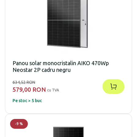
Panou solar monocristalin AIKO 470Wp
Neostar 2P cadru negru
634,52 RON
579,00 RON
cu TVA
Pe stoc > 5 buc
-
9
%