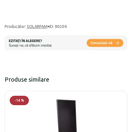
Producător
:
SOLARFAM
•
ID: 90204
Produse similare
-
14
%