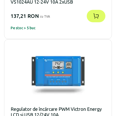
VS1024AU 12-24V 10A 2xUSB
137,21 RON
cu TVA
Pe stoc > 5 buc
Regulator de încărcare PWM Victron Energy
LCD și USB 12/24V 10A