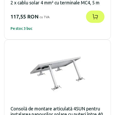
2 x cablu solar 4 mm² cu terminale MC4, 5 m
117,55 RON
cu TVA
Pe stoc 3 buc
Consolă de montare articulată 4SUN pentru
instalarea panourilor solare cu puteri între 40