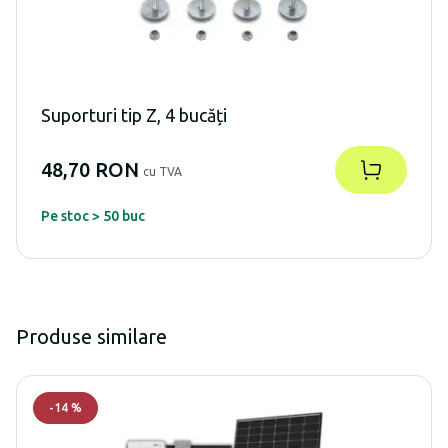
Suporturi tip Z, 4 bucăți
48,70 RON
cu TVA
Pe stoc > 50 buc
Produse similare
-
14
%