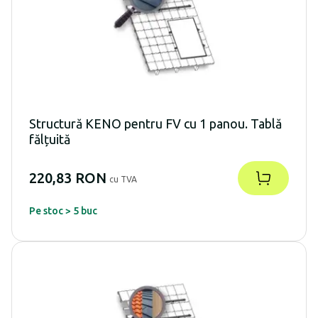
Structură KENO pentru FV cu 1 panou. Tablă
fălțuită
220,83 RON
cu TVA
Pe stoc > 5 buc