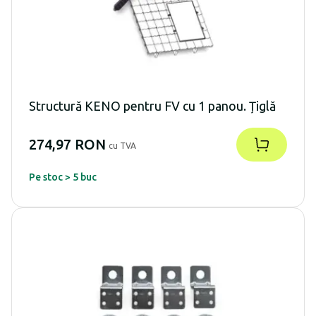
Structură KENO pentru FV cu 1 panou. Țiglă
274,97 RON
cu TVA
Pe stoc > 5 buc