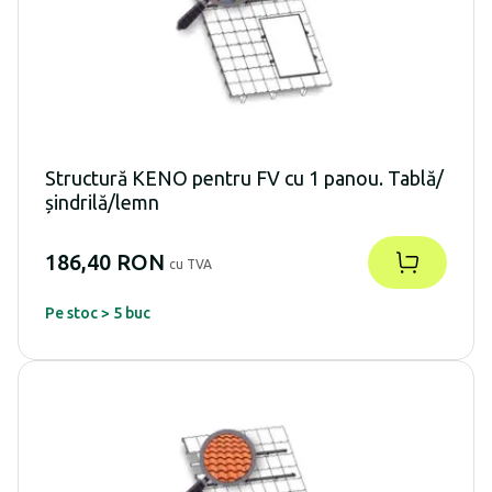
Structură KENO pentru FV cu 1 panou. Tablă/
șindrilă/lemn
186,40 RON
cu TVA
Pe stoc > 5 buc