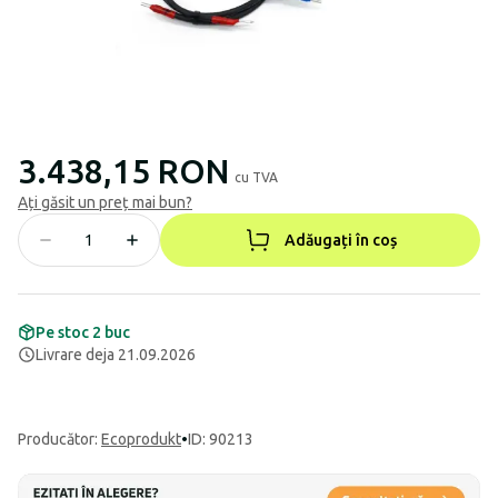
3.438,15 RON
cu TVA
Ați găsit un preț mai bun?
Adăugați în coș
Pe stoc 2 buc
Livrare deja 21.09.2026
Producător
:
Ecoprodukt
•
ID: 90213