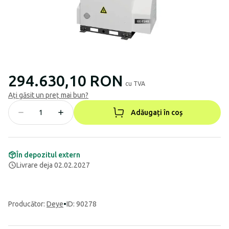
294.630,10 RON
cu TVA
Ați găsit un preț mai bun?
Adăugați în coș
În depozitul extern
Livrare deja 02.02.2027
Producător
:
Deye
•
ID: 90278