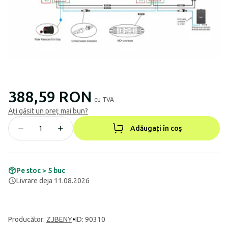
388,59 RON
cu TVA
Ați găsit un preț mai bun?
Adăugați în coș
Pe stoc > 5 buc
Livrare deja 11.08.2026
Producător
:
ZJBENY
•
ID: 90310