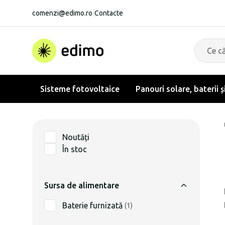
comenzi@edimo.ro
|
Contacte
Sisteme fotovoltaice
Panouri solare, baterii ș
Noutăți
În stoc
Sursa de alimentare
Baterie furnizată
(
1
)