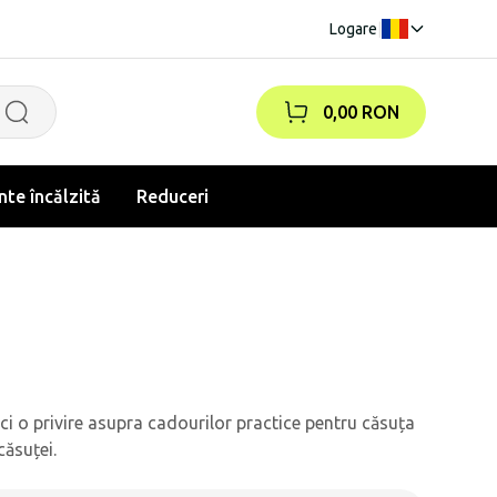
Logare
|
0,00 RON
te încălzită
Reduceri
ci o privire asupra cadourilor practice pentru căsuța
căsuței.