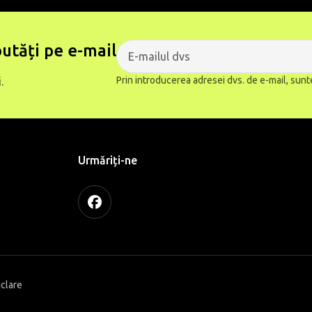
utăți pe e-mail
Prin introducerea adresei dvs. de e-mail, sunt
.
Urmăriți-ne
iclare