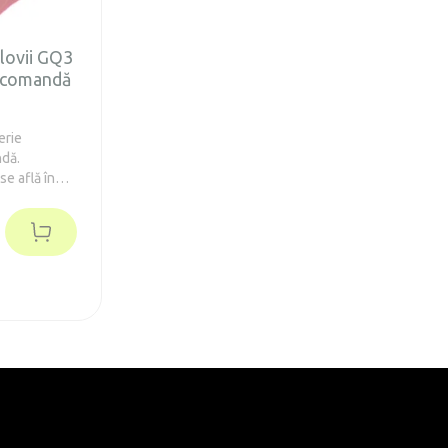
Glovii GQ3
lecomandă
erie
ndă.
se află în
egete. Timpul
 până la 6
toate
entru