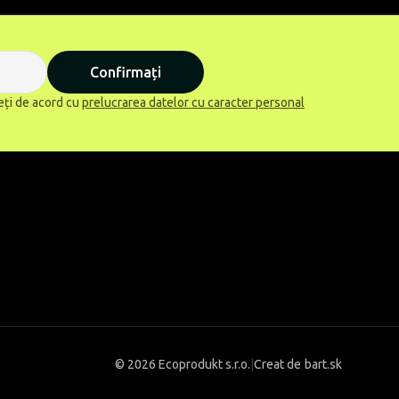
Confirmați
eți de acord cu
prelucrarea datelor cu caracter personal
©
2026 Ecoprodukt s.r.o.
|
Creat de
bart.sk