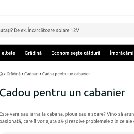
i altele
Grădină
Economisește căldură
Îmbrăcămin
Grădină
Cadouri
Cadou pentru un cabanier
Cadou pentru un cabanier
Este vara sau iarna la cabana, ploua sau e soare? Vino să arun
pasionată, care îl vor ajuta să-și rezolve problemele zilnice ale 