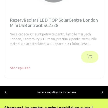
Rezervă solară LED TOP SolarCentre London
Mini USB antracit SC2328
Noile capace XT sunt potrivite pentru lămpile mai vechi
London, Canterbury și Durham, precum și pentru versiunile
mai noi ale acestor lămpi XT. Capacele XT înlocuiesc
capacele originale de schimb, precum și capacele mai noi
Powersaving, care nu mai sunt fabricate.
Stoc epuizat
Livrare rapidă şi de încredere
Abonează-te pentru a primi noutăți pe e-mail