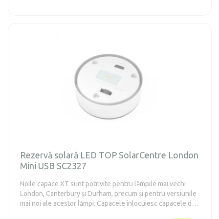
Rezervă solară LED TOP SolarCentre London
Mini USB SC2327
Noile capace XT sunt potrivite pentru lămpile mai vechi
London, Canterbury și Durham, precum și pentru versiunile
mai noi ale acestor lămpi. Capacele înlocuiesc capacele de
schimb originale, precum și capacele mai noi Powersaving,