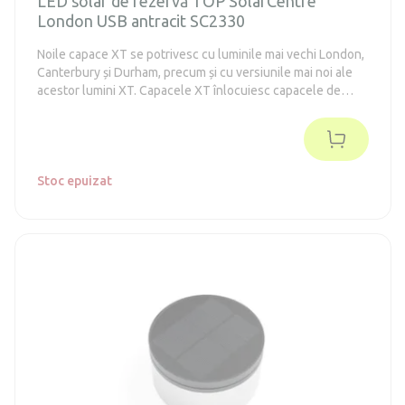
LED solar de rezervă TOP SolarCentre
London USB antracit SC2330
Noile capace XT se potrivesc cu luminile mai vechi London,
Canterbury și Durham, precum și cu versiunile mai noi ale
acestor lumini XT. Capacele XT înlocuiesc capacele de
rezervă originale, precum și capacele mai noi Powersaving,
care au fost scoase din producție.
Stoc epuizat