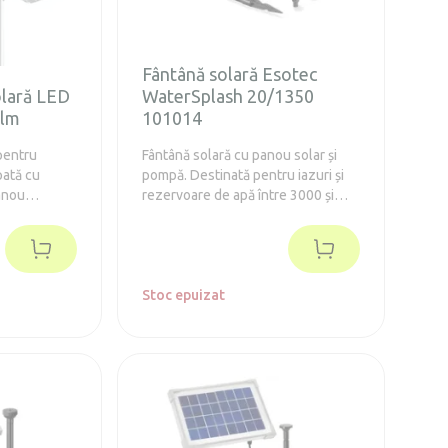
Fântână solară Esotec
olară LED
WaterSplash 20/1350
0lm
101014
pentru
Fântână solară cu panou solar și
pată cu
pompă. Destinată pentru iazuri și
anou
rezervoare de apă între 3000 și
5000 de litri.
Stoc epuizat