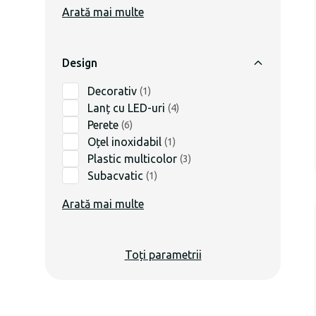
Arată mai multe
Design
Decorativ
(
1
)
Lanț cu LED-uri
(
4
)
Perete
(
6
)
Oțel inoxidabil
(
1
)
Plastic multicolor
(
3
)
Subacvatic
(
1
)
Arată mai multe
Toți parametrii