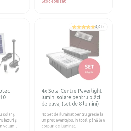
 să schimbați
Stoc epuizat
ii.
i poate fi
5,0
1
×
otec
4x SolarCentre Paverlight
610
lumini solare pentru plăci
de pavaj (set de 8 lumini)
 solar și
4x Set de iluminat pentru gresie la
 iazuri și
un preț avantajos. În total, până la 8
un volum
corpuri de iluminat.