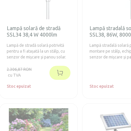
Lampă solară de stradă
Lampă stradală s
SSL34 38,4 W 4000lm
SSL38, 86W, 800
Lampă de stradă solară potrivită
Lampă stradală solară 
pentru a fi atașată la un stâlp, cu
montare pe stâlp, echi
senzor de mișcare și panou solar.
senzor de mișcare și p
fotovoltaic integrat.
2.306,87 RON
cu TVA
Stoc epuizat
Stoc epuizat