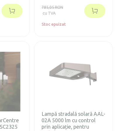
ri.
785,05 RON
cu TVA
Stoc epuizat
Lampă stradală solară AAL-
arCentre
02A 5000 lm cu control
 SC2325
prin aplicație, pentru