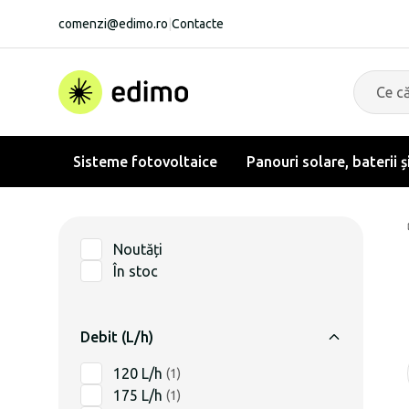
comenzi@edimo.ro
|
Contacte
Sisteme fotovoltaice
Panouri solare, baterii ș
Noutăți
În stoc
Debit (L/h)
120 L/h
(
1
)
175 L/h
(
1
)