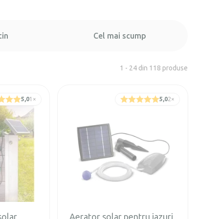
tin
Cel mai scump
1 - 24 din 118 produse
5,0
1
×
5,0
2
×
solar
Aerator solar pentru iazuri