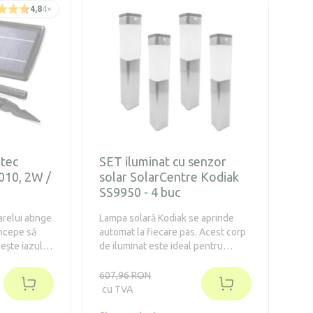
4,8
4
×
tec
SET iluminat cu senzor
010, 2W /
solar SolarCentre Kodiak
SS9950 - 4 buc
arelui atinge
Lampa solară Kodiak se aprinde
începe să
automat la fiecare pas. Acest corp
ește iazul
de iluminat este ideal pentru
stră cu o
instalații unde nu este posibilă
l de apă
introducerea corpurilor de iluminat
607,96 RON
 de până la
clasice alimentate de la rețea.
cu TVA
le 4 duze