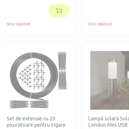
lumină pe aleile de acces, fără a fi
între 2000 și 3000 de lit
nevoie de cabluri electrice.
Stoc epuizat
Stoc epuizat
Set de extensie cu 20
Lampă solară Sol
picurătoare pentru irigare
London Mini USB