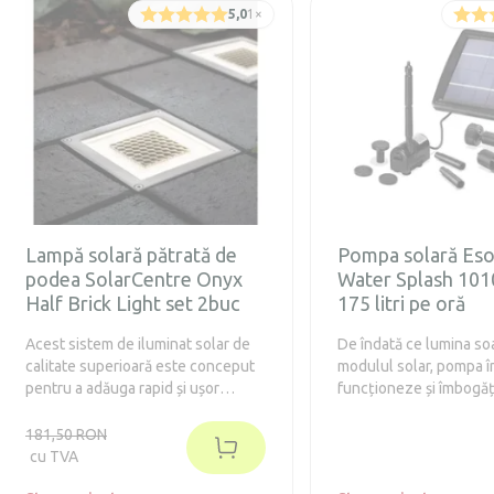
5,0
1
×
Lampă solară pătrată de
Pompa solară Eso
podea SolarCentre Onyx
Water Splash 101
Half Brick Light set 2buc
175 litri pe oră
Acest sistem de iluminat solar de
De îndată ce lumina so
calitate superioară este conceput
modulul solar, pompa 
pentru a adăuga rapid și ușor
funcționeze și îmbogăț
lumină pe aleile de acces, fără a fi
din grădina dumneavoa
nevoie de cabluri electrice.
frumoasă fântână. Jetu
181,50 RON
poate atinge o înălțime
cu TVA
70 cm și sunt disponibi