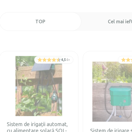
TOP
Cel mai ief
4,5
4
×
Sistem de irigații automat,
cu alimentare solară SOL-
Sistem de irigare 