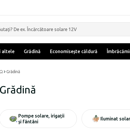
i altele
Grădină
Economisește căldură
Îmbrăcămin
Grădină
Grădină
Pompe solare, irigații
Iluminat sola
și fântâni