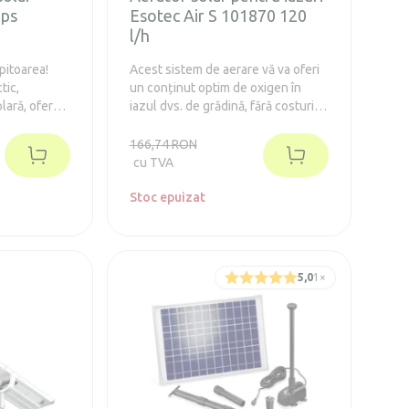
ops
Esotec Air S 101870 120
l/h
opitoarea!
Acest sistem de aerare vă va oferi
tic,
un conținut optim de oxigen în
lară, oferă
iazul dvs. de grădină, fără costuri
elor,
de operare.
 independent
166,74 RON
cu TVA
Stoc epuizat
5,0
1
×