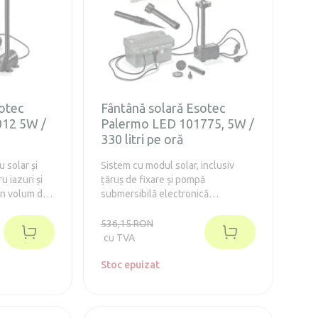
otec
Fântână solară Esotec
012 5W /
Palermo LED 101775, 5W /
330 litri pe oră
 solar și
Sistem cu modul solar, inclusiv
 iazuri și
țăruș de fixare și pompă
un volum de
submersibilă electronică
rezistentă la uzură. În lumina
soarelui, energia electrică este
536,15 RON
stocată în baterii.
cu TVA
Stoc epuizat