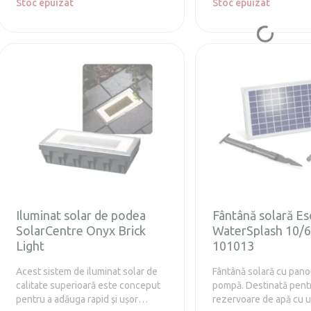
Stoc epuizat
diferite, care vă permit
Stoc epuizat
cu ușurință stilul fântân
Instalarea este simplă ș
realizată de oricine.
Iluminat solar de podea
Fântână solară Es
SolarCentre Onyx Brick
WaterSplash 10/
Light
101013
Acest sistem de iluminat solar de
Fântână solară cu panou
calitate superioară este conceput
pompă. Destinată pentru
pentru a adăuga rapid și ușor
rezervoare de apă cu 