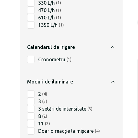
330 L/h
(
1
)
470 L/h
(
1
)
610 L/h
(
1
)
1350 L/h
(
1
)
Calendarul de irigare
Cronometru
(
1
)
Moduri de iluminare
2
(
4
)
3
(
3
)
3 setări de intensitate
(
3
)
8
(
2
)
11
(
2
)
Doar o reacție la mișcare
(
4
)