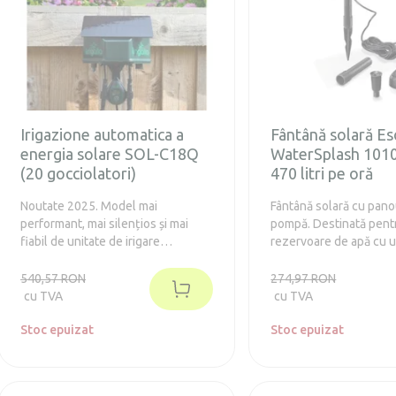
Irigazione automatica a
Fântână solară Es
energia solare SOL-C18Q
WaterSplash 101
(20 gocciolatori)
470 litri pe oră
Noutate 2025. Model mai
Fântână solară cu panou
performant, mai silențios și mai
pompă. Destinată pentru
fiabil de unitate de irigare
rezervoare de apă cu 
automată. Setul de irigare solar
până la 2000 de litri.
este ideal pentru grădini mici și
540,57 RON
274,97 RON
medii, sere, balcoane și terase. Nu
cu TVA
cu TVA
sunt necesare cabluri sau
conducte de apă, aveți nevoie doar
Stoc epuizat
Stoc epuizat
de un rezervor cu apă.