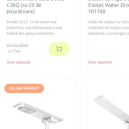
C36Q (cu 20 de
Esotec Water Dr
picurătoare)
101100
Model 2025. O versiune mai
Uitați de udatul cu str
puternică, mai silențioasă și mai
Sistemul de irigare prac
fiabilă din gama sistemelor
alimentat cu energie so
automate de irigat. Setul de irigații
irigarea automată a ser
solare este ideal pentru grădini
solariilor, ghivecelor,
634,52 RON
mici și mijlocii, sere, balcoane sau
de rețeaua electrică.
cu TVA
terase. Nu necesită cabluri
electrice sau conectare la rețeaua
Stoc epuizat
Stoc epuizat
de apă, fiind nevoie doar de un
rezervor sau un butoi cu apă.
CEL MAI VÂNDUT