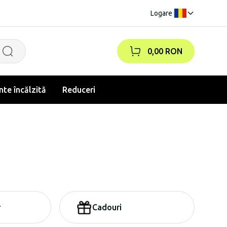
Logare
|
0,00 RON
te încălzită
Reduceri
r
Cadouri