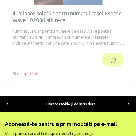
Iluminare solară pentru numărul casei Esotec
Wave 102036 alb rece
Iluminatul solar pentru numere de casă Wave poate fi
utilizat cu ușurință împreună cu numerele și literele
incluse. Pachetul conține câte 3 bucăți din fiecare număr,
astfel încât să puteți forma, de exemplu, numărul 777.
Stoc epuizat
Livrare rapidă şi de încredere
Abonează-te pentru a primi noutăți pe e-mail
Vei fi primul care află despre noutăți și promoții.