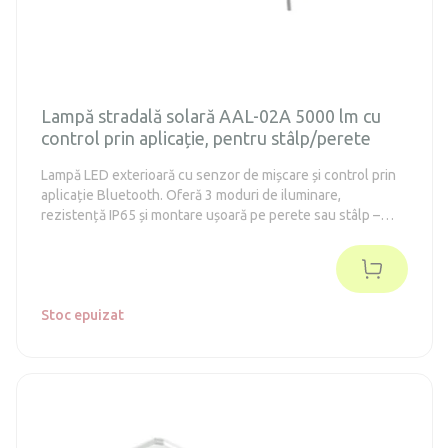
Lampă stradală solară AAL-02A 5000 lm cu
control prin aplicație, pentru stâlp/perete
Lampă LED exterioară cu senzor de mișcare și control prin
aplicație Bluetooth. Oferă 3 moduri de iluminare,
rezistență IP65 și montare ușoară pe perete sau stâlp –
ideală pentru grădină, terasă sau uși de intrare.
Stoc epuizat