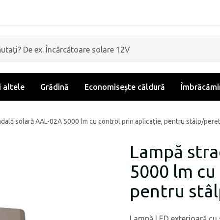
i altele
Grădină
Economisește căldură
Îmbrăcămin
dală solară AAL-02A 5000 lm cu control prin aplicație, pentru stâlp/pere
Lampă stra
5000 lm cu 
pentru stâ
Lampă LED exterioară cu s