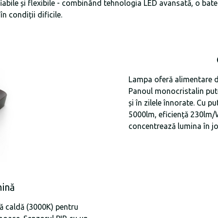
bile și flexibile - combinând tehnologia LED avansată, o bateri
n condiții dificile.
Lampa oferă alimentare du
Panoul monocristalin pute
și în zilele înnorate. Cu
5000lm, eficiență 230lm/W
concentrează lumina în jo
mină
ă caldă (3000K) pentru