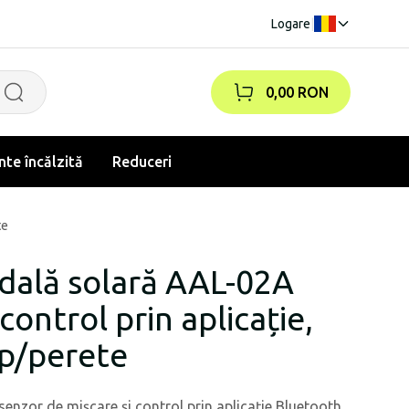
Logare
|
0,00 RON
te încălzită
Reduceri
te
dală solară AAL-02A
control prin aplicație,
lp/perete
enzor de mișcare și control prin aplicație Bluetooth.