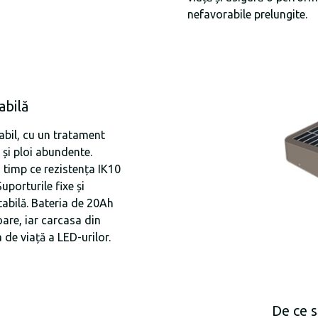
nefavorabile prelungite.
abilă
abil, cu un tratament
 și ploi abundente.
n timp ce rezistența IK10
uporturile fixe și
tabilă. Bateria de 20Ah
are, iar carcasa din
 de viață a LED-urilor.
De ce s