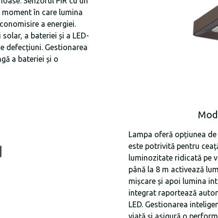
inoase. Senzorul PIR cu un
, moment în care lumina
conomisire a energiei.
olar, a bateriei și a LED-
ice defecțiuni. Gestionarea
gă a bateriei și o
Modu
Lampa oferă opțiunea de r
este potrivită pentru ceaț
luminozitate ridicată pe 
până la 8 m activează lu
mișcare și apoi lumina in
integrat raportează autom
LED. Gestionarea intelige
viață și asigură o perform