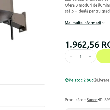
Oferă 3 moduri de ilumina
stâlp – ideală pentru grădi
Mai multe informații
1.962,56 
Pe stoc 2 buc
Livrare
Producător
:
Sunen
•
ID: 89