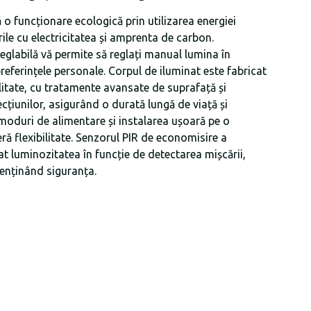
o funcționare ecologică prin utilizarea energiei
ile cu electricitatea și amprenta de carbon.
glabilă vă permite să reglați manual lumina în
referințele personale. Corpul de iluminat este fabricat
alitate, cu tratamente avansate de suprafață și
cțiunilor, asigurând o durată lungă de viață și
moduri de alimentare și instalarea ușoară pe o
ră flexibilitate. Senzorul PIR de economisire a
t luminozitatea în funcție de detectarea mișcării,
enținând siguranța.