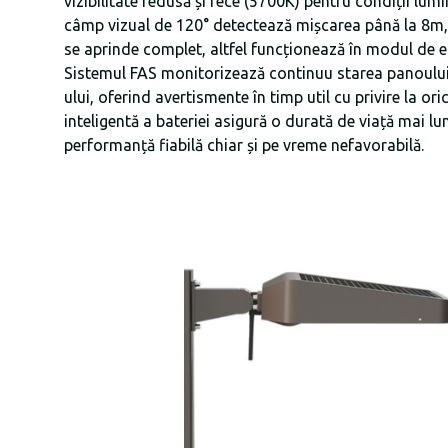
vizibilitate redusă și rece (5700K) pentru condiții lum
câmp vizual de 120° detectează mișcarea până la 8m
se aprinde complet, altfel funcționează în modul de e
Sistemul FAS monitorizează continuu starea panoului s
ului, oferind avertismente în timp util cu privire la or
inteligentă a bateriei asigură o durată de viață mai lun
performanță fiabilă chiar și pe vreme nefavorabilă.