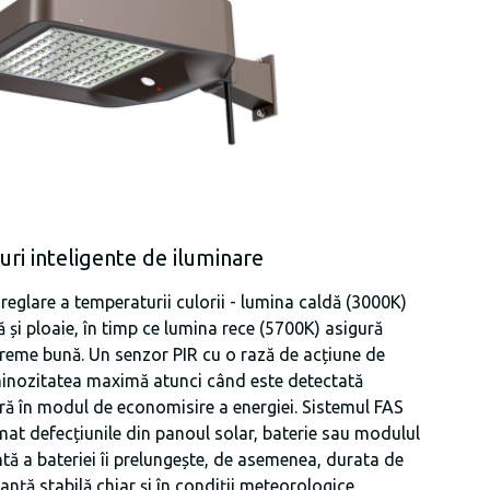
ri inteligente de iluminare
eglare a temperaturii culorii - lumina caldă (3000K)
ă și ploaie, în timp ce lumina rece (5700K) asigură
vreme bună. Un senzor PIR cu o rază de acțiune de
minozitatea maximă atunci când este detectată
tră în modul de economisire a energiei. Sistemul FAS
at defecțiunile din panoul solar, baterie sau modulul
ntă a bateriei îi prelungește, de asemenea, durata de
anță stabilă chiar și în condiții meteorologice