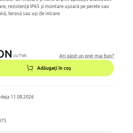
re, rezistență IP65 și montare ușoară pe perete sau
nă, terasă sau uși de intrare.
RON
cu TVA
Ați găsit un preț mai bun?
Adăugați în coș
 deja 11.08.2026
375